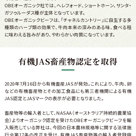
OBEオーガニック社では、ヘレフォード、ショートホーン、サンタ‧
ガツゥルーダス種が主体となっています。
OBEオーガニックビーフは、「チャネルカントリー」に自生する多
種類のハーブ類の効果で、牛肉本来の深みのある味、食べる程
に味わえる旨みがあり、やわらかい肉質になっています。
有機JAS畜産物認定を取得
2020年7月16日から有機畜産JASが発効。これにより、牛肉、卵
などの有機畜産物とその加工食品にも第三者機関による有機
JAS認定とJASマークの表示が必要となりました。
畜産物等の輸入者として、NASAA（オーストラリア持続的農業協
会）よりオーガニック認定を受けたOBEオーガニックビーフを輸
入販売している弊社は、今回の日本農林規格等に関する法律施
行令第17条の改正を受け、有機JAS畜産物等の輸入者登録申