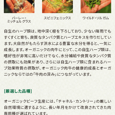
バーレー・
スピニフェニックス
ワイルド・ソルガム
ミッチェルグラス
自生のハーブ類は、地中深く根を下ろしており、少ない降雨でも
すくすくと育ち、良質なタンパク質とハーブエキスを作りだしてい
ます。大自然がもたらす洪水による豊富な水分を得ると、一気に
成長します。オーガニックの肉牛にとって、この自生ハーブ類は、
嗜好性が非常に高いだけでなく、水分補給や良質なタンパク質
の摂取にも効果があり、さらには自生ハーブ類に含まれるハー
ブ効果特質の摂取が、オーガニック肉牛の健康的成長とオーガ
ニックならではの「牛肉の深み」につながっています。
[厳選した品種]
オーガニックビーフ生産には、「チャネル･カントリー」の厳しい
自然環境に適するように、長い年月をかけて改良されてきた肉
専用種が選ばれています。