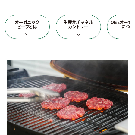
オーガニック
生産地チャネル
OBEオーガ
ビーフとは
カントリー
につい