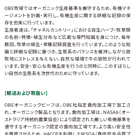
OBE牧場ではオーガニック生産基準を厳守するため、有機マネ
ージメントを計画・実行し、有機生産に関する詳細な記録の保
存を忠実に行っています。
生産者達は、「チャネルカントリー」における自生ハーブ・牧草類
の名前・特徴・植生分布など広範な専門知識を身につけ、毎年
数回、牧草の植生・草種記録調査を行っています。このような知
識と詳細な記録に基づき、生態系のバランスを維持しながら放
牧地にストレスを与えない、自然な環境で牛の放牧が行われて
います。安全・安心な有機生産を行うのと同時に、このすばらし
い自然の生態系を次世代のために守っています。
[輸送および取扱い]
OBEオーガニックビーフは、OBE社指定食肉加工場で加工さ
れ、オーガニック製品となります。食肉加工場は、NASAA（オー
ストラリア持続的農業協会）により認定された厳しい有機基準を
遵守するオーガニック認定の食肉加工場です。より高い安全性
を徹底させるため、HACCPを利用したMSQA（食肉安全品質プ